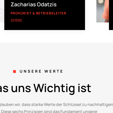
Zacharias Odatzis
PROKURIST & BETRIEBSLEITER
(COO)
UNSERE WERTE
s uns Wichtig ist
lauben wir, dass starke Werte der Schlüssel zu nachhaltige
d. Diese sechs Prinzipien sind das Fundament unserer