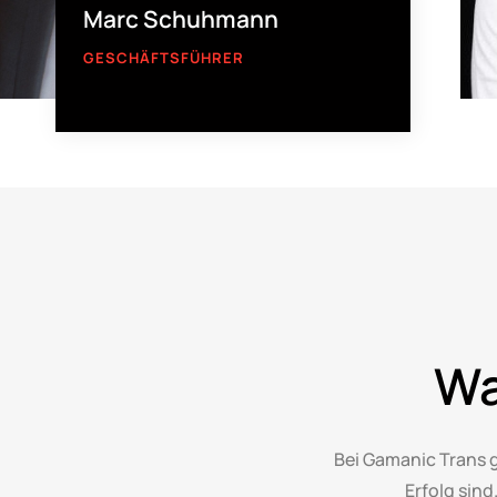
Marc Schuhmann
GESCHÄFTSFÜHRER
Wa
Bei Gamanic Trans g
Erfolg sin